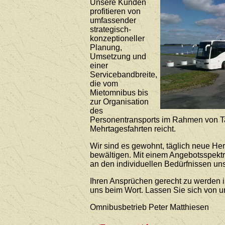
Unsere Kunden
profitieren von
umfassender
strategisch-
konzeptioneller
Planung,
Umsetzung und
einer
Servicebandbreite,
die vom
Mietomnibus bis
zur Organisation
des
Personentransports im Rahmen von T
Mehrtagesfahrten reicht.
Wir sind es gewohnt, täglich neue He
bewältigen. Mit einem Angebotsspekt
an den individuellen Bedürfnissen uns
Ihren Ansprüchen gerecht zu werden i
uns beim Wort. Lassen Sie sich von 
Omnibusbetrieb Peter Matthiesen