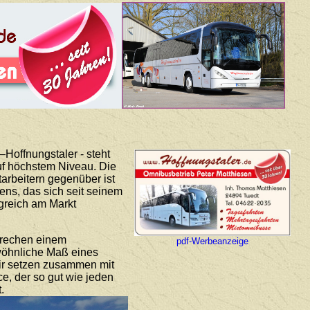
Hoffnungstaler - steht
auf höchstem Niveau. Die
arbeitern gegenüber ist
ns, das sich seit seinem
lgreich am Markt
prechen einem
pdf-Werbeanzeige
ewöhnliche Maß eines
Wir setzen zusammen mit
ce, der so gut wie jeden
.