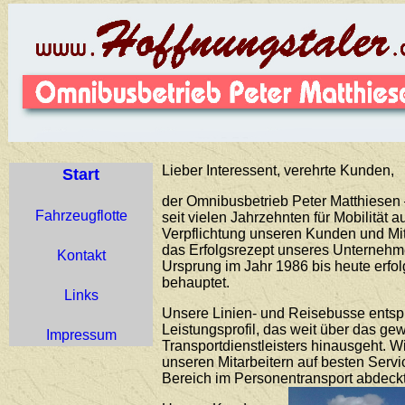
Lieber Interessent, verehrte Kunden,
Start
der Omnibusbetrieb Peter Matthiesen –
Fahrzeugflotte
seit vielen Jahrzehnten für Mobilität 
Verpflichtung unseren Kunden und Mit
das Erfolgsrezept unseres Unternehme
Kontakt
Ursprung im Jahr 1986 bis heute erfo
behauptet.
Links
Unsere Linien- und Reisebusse ents
Leistungsprofil, das weit über das g
Impressum
Transportdienstleisters hinausgeht. 
unseren Mitarbeitern auf besten Servi
Bereich im Personentransport abdeckt