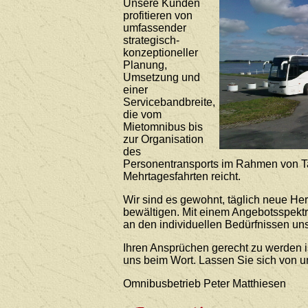
Unsere Kunden
profitieren von
umfassender
strategisch-
konzeptioneller
Planung,
Umsetzung und
einer
Servicebandbreite,
die vom
Mietomnibus bis
zur Organisation
des
Personentransports im Rahmen von T
Mehrtagesfahrten reicht.
Wir sind es gewohnt, täglich neue He
bewältigen. Mit einem Angebotsspekt
an den individuellen Bedürfnissen uns
Ihren Ansprüchen gerecht zu werden i
uns beim Wort. Lassen Sie sich von 
Omnibusbetrieb Peter Matthiesen