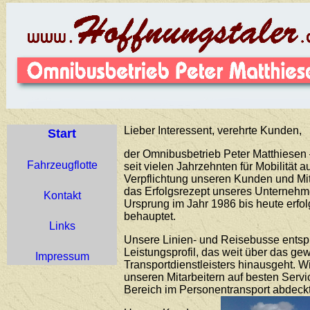
Lieber Interessent, verehrte Kunden,
Start
der Omnibusbetrieb Peter Matthiesen –
Fahrzeugflotte
seit vielen Jahrzehnten für Mobilität 
Verpflichtung unseren Kunden und Mit
das Erfolgsrezept unseres Unternehme
Kontakt
Ursprung im Jahr 1986 bis heute erfo
behauptet.
Links
Unsere Linien- und Reisebusse ents
Leistungsprofil, das weit über das g
Impressum
Transportdienstleisters hinausgeht. 
unseren Mitarbeitern auf besten Servi
Bereich im Personentransport abdeckt