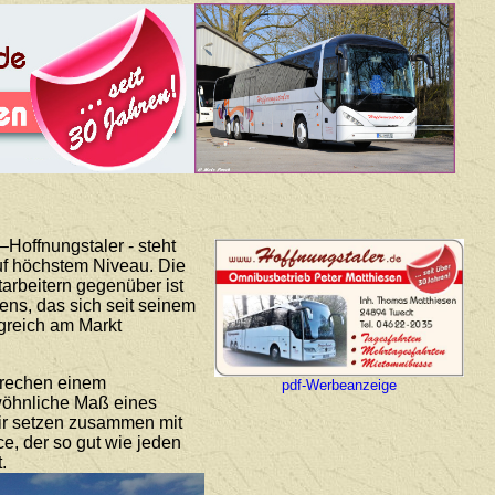
Hoffnungstaler - steht
auf höchstem Niveau. Die
arbeitern gegenüber ist
ns, das sich seit seinem
lgreich am Markt
prechen einem
pdf-Werbeanzeige
ewöhnliche Maß eines
Wir setzen zusammen mit
ce, der so gut wie jeden
.