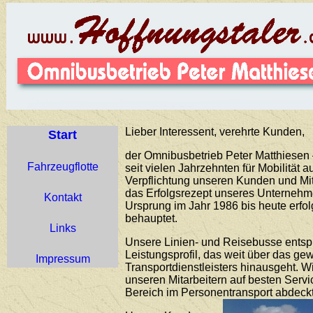
Lieber Interessent, verehrte Kunden,
Start
der Omnibusbetrieb Peter Matthiesen –
Fahrzeugflotte
seit vielen Jahrzehnten für Mobilität 
Verpflichtung unseren Kunden und Mit
das Erfolgsrezept unseres Unternehme
Kontakt
Ursprung im Jahr 1986 bis heute erfo
behauptet.
Links
Unsere Linien- und Reisebusse ents
Leistungsprofil, das weit über das g
Impressum
Transportdienstleisters hinausgeht. 
unseren Mitarbeitern auf besten Servi
Bereich im Personentransport abdeckt