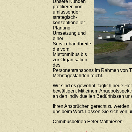
Unsere Kunden
profitieren von
umfassender
strategisch-
konzeptioneller
Planung,
Umsetzung und
einer
Servicebandbreite,
die vom
Mietomnibus bis
zur Organisation
des
Personentransports im Rahmen von T
Mehrtagesfahrten reicht.
Wir sind es gewohnt, täglich neue He
bewältigen. Mit einem Angebotsspekt
an den individuellen Bedürfnissen uns
Ihren Ansprüchen gerecht zu werden i
uns beim Wort. Lassen Sie sich von 
Omnibusbetrieb Peter Matthiesen