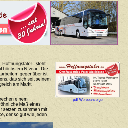
Hoffnungstaler - steht
auf höchstem Niveau. Die
arbeitern gegenüber ist
ns, das sich seit seinem
lgreich am Markt
prechen einem
pdf-Werbeanzeige
ewöhnliche Maß eines
Wir setzen zusammen mit
ce, der so gut wie jeden
.