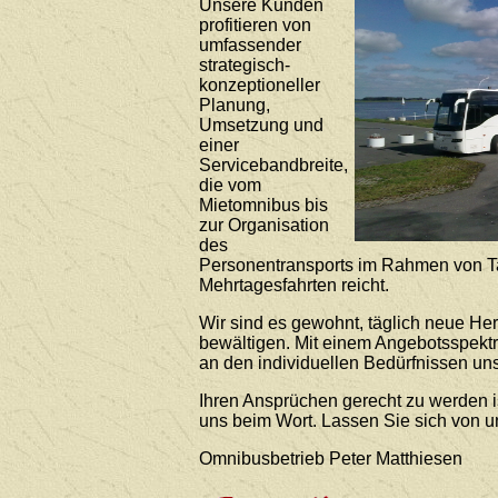
Unsere Kunden
profitieren von
umfassender
strategisch-
konzeptioneller
Planung,
Umsetzung und
einer
Servicebandbreite,
die vom
Mietomnibus bis
zur Organisation
des
Personentransports im Rahmen von T
Mehrtagesfahrten reicht.
Wir sind es gewohnt, täglich neue He
bewältigen. Mit einem Angebotsspekt
an den individuellen Bedürfnissen uns
Ihren Ansprüchen gerecht zu werden i
uns beim Wort. Lassen Sie sich von 
Omnibusbetrieb Peter Matthiesen