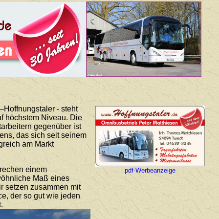
Hoffnungstaler - steht
auf höchstem Niveau. Die
arbeitern gegenüber ist
ns, das sich seit seinem
lgreich am Markt
prechen einem
pdf-Werbeanzeige
ewöhnliche Maß eines
Wir setzen zusammen mit
ce, der so gut wie jeden
.