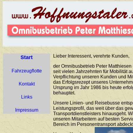
Lieber Interessent, verehrte Kunden,
Start
der Omnibusbetrieb Peter Matthiesen –
Fahrzeugflotte
seit vielen Jahrzehnten für Mobilität 
Verpflichtung unseren Kunden und Mit
das Erfolgsrezept unseres Unternehme
Kontakt
Ursprung im Jahr 1986 bis heute erfo
behauptet.
Links
Unsere Linien- und Reisebusse ents
Leistungsprofil, das weit über das g
Impressum
Transportdienstleisters hinausgeht. 
unseren Mitarbeitern auf besten Servi
Bereich im Personentransport abdeckt