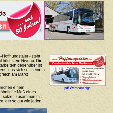
Hoffnungstaler - steht
auf höchstem Niveau. Die
arbeitern gegenüber ist
ns, das sich seit seinem
lgreich am Markt
prechen einem
pdf-Werbeanzeige
ewöhnliche Maß eines
Wir setzen zusammen mit
ce, der so gut wie jeden
.