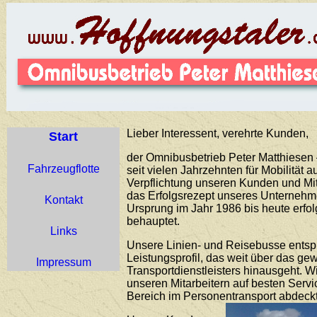
Lieber Interessent, verehrte Kunden,
Start
der Omnibusbetrieb Peter Matthiesen –
Fahrzeugflotte
seit vielen Jahrzehnten für Mobilität 
Verpflichtung unseren Kunden und Mit
das Erfolgsrezept unseres Unternehme
Kontakt
Ursprung im Jahr 1986 bis heute erfo
behauptet.
Links
Unsere Linien- und Reisebusse ents
Leistungsprofil, das weit über das g
Impressum
Transportdienstleisters hinausgeht. 
unseren Mitarbeitern auf besten Servi
Bereich im Personentransport abdeckt