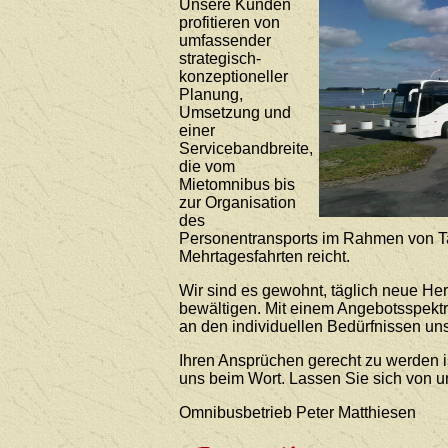
Unsere Kunden
profitieren von
umfassender
strategisch-
konzeptioneller
Planung,
Umsetzung und
einer
Servicebandbreite,
die vom
Mietomnibus bis
zur Organisation
des
Personentransports im Rahmen von T
Mehrtagesfahrten reicht.
Wir sind es gewohnt, täglich neue He
bewältigen. Mit einem Angebotsspekt
an den individuellen Bedürfnissen uns
Ihren Ansprüchen gerecht zu werden i
uns beim Wort. Lassen Sie sich von 
Omnibusbetrieb Peter Matthiesen