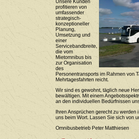
Unsere Kunden
profitieren von
umfassender
strategisch-
konzeptioneller
Planung,
Umsetzung und
einer
Servicebandbreite,
die vom
Mietomnibus bis
zur Organisation
des
Personentransports im Rahmen von T
Mehrtagesfahrten reicht.
Wir sind es gewohnt, täglich neue He
bewältigen. Mit einem Angebotsspekt
an den individuellen Bedürfnissen uns
Ihren Ansprüchen gerecht zu werden i
uns beim Wort. Lassen Sie sich von 
Omnibusbetrieb Peter Matthiesen