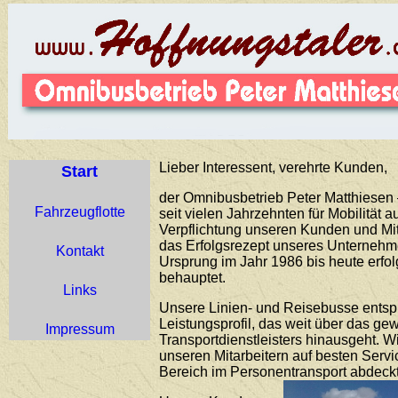
Lieber Interessent, verehrte Kunden,
Start
der Omnibusbetrieb Peter Matthiesen –
Fahrzeugflotte
seit vielen Jahrzehnten für Mobilität 
Verpflichtung unseren Kunden und Mit
das Erfolgsrezept unseres Unternehme
Kontakt
Ursprung im Jahr 1986 bis heute erfo
behauptet.
Links
Unsere Linien- und Reisebusse ents
Leistungsprofil, das weit über das g
Impressum
Transportdienstleisters hinausgeht. 
unseren Mitarbeitern auf besten Servi
Bereich im Personentransport abdeckt