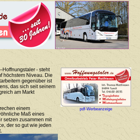
Hoffnungstaler - steht
auf höchstem Niveau. Die
arbeitern gegenüber ist
ns, das sich seit seinem
lgreich am Markt
prechen einem
pdf-Werbeanzeige
ewöhnliche Maß eines
Wir setzen zusammen mit
ce, der so gut wie jeden
.