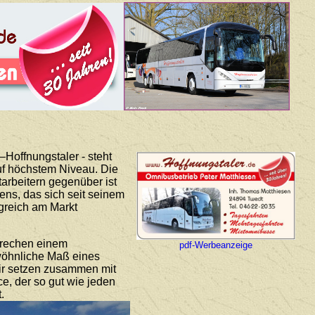
Hoffnungstaler - steht
auf höchstem Niveau. Die
arbeitern gegenüber ist
ns, das sich seit seinem
lgreich am Markt
prechen einem
pdf-Werbeanzeige
ewöhnliche Maß eines
Wir setzen zusammen mit
ce, der so gut wie jeden
.