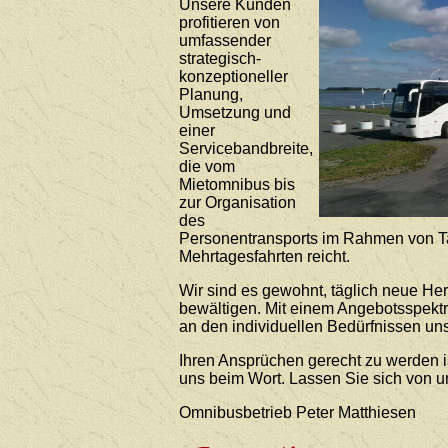
Unsere Kunden
profitieren von
umfassender
strategisch-
konzeptioneller
Planung,
Umsetzung und
einer
Servicebandbreite,
die vom
Mietomnibus bis
zur Organisation
des
Personentransports im Rahmen von T
Mehrtagesfahrten reicht.
Wir sind es gewohnt, täglich neue He
bewältigen. Mit einem Angebotsspekt
an den individuellen Bedürfnissen uns
Ihren Ansprüchen gerecht zu werden i
uns beim Wort. Lassen Sie sich von 
Omnibusbetrieb Peter Matthiesen