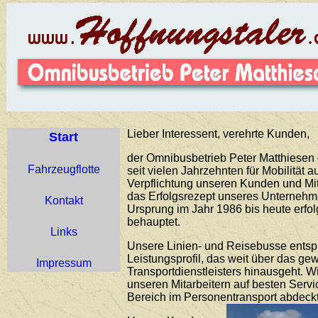
Lieber Interessent, verehrte Kunden,
Start
der Omnibusbetrieb Peter Matthiesen –
Fahrzeugflotte
seit vielen Jahrzehnten für Mobilität 
Verpflichtung unseren Kunden und Mit
das Erfolgsrezept unseres Unternehme
Kontakt
Ursprung im Jahr 1986 bis heute erfo
behauptet.
Links
Unsere Linien- und Reisebusse ents
Leistungsprofil, das weit über das g
Impressum
Transportdienstleisters hinausgeht. 
unseren Mitarbeitern auf besten Servi
Bereich im Personentransport abdeckt