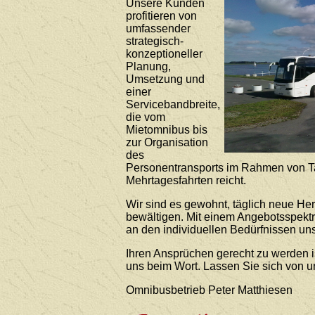
Unsere Kunden
profitieren von
umfassender
strategisch-
konzeptioneller
Planung,
Umsetzung und
einer
Servicebandbreite,
die vom
Mietomnibus bis
zur Organisation
des
Personentransports im Rahmen von T
Mehrtagesfahrten reicht.
Wir sind es gewohnt, täglich neue He
bewältigen. Mit einem Angebotsspekt
an den individuellen Bedürfnissen uns
Ihren Ansprüchen gerecht zu werden i
uns beim Wort. Lassen Sie sich von 
Omnibusbetrieb Peter Matthiesen