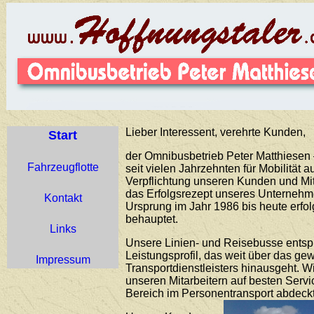
Lieber Interessent, verehrte Kunden,
Start
der Omnibusbetrieb Peter Matthiesen –
Fahrzeugflotte
seit vielen Jahrzehnten für Mobilität 
Verpflichtung unseren Kunden und Mit
das Erfolgsrezept unseres Unternehme
Kontakt
Ursprung im Jahr 1986 bis heute erfo
behauptet.
Links
Unsere Linien- und Reisebusse ents
Leistungsprofil, das weit über das g
Impressum
Transportdienstleisters hinausgeht. 
unseren Mitarbeitern auf besten Servi
Bereich im Personentransport abdeckt