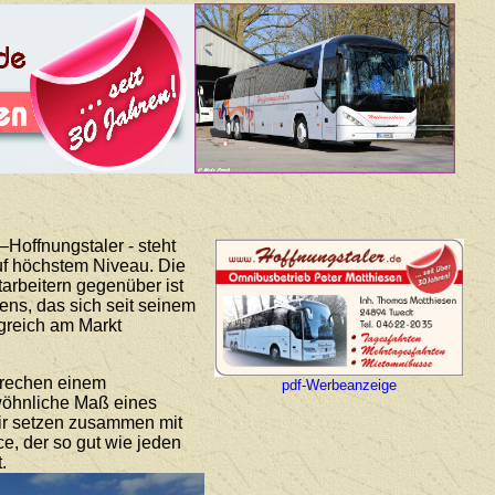
Hoffnungstaler - steht
auf höchstem Niveau. Die
arbeitern gegenüber ist
ns, das sich seit seinem
lgreich am Markt
prechen einem
pdf-Werbeanzeige
ewöhnliche Maß eines
Wir setzen zusammen mit
ce, der so gut wie jeden
.