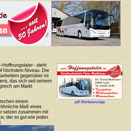
Hoffnungstaler - steht
auf höchstem Niveau. Die
arbeitern gegenüber ist
ns, das sich seit seinem
lgreich am Markt
prechen einem
pdf-Werbeanzeige
ewöhnliche Maß eines
Wir setzen zusammen mit
ce, der so gut wie jeden
.