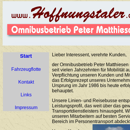
Lieber Interessent, verehrte Kunden,
Start
der Omnibusbetrieb Peter Matthiesen –
Fahrzeugflotte
seit vielen Jahrzehnten für Mobilität 
Verpflichtung unseren Kunden und Mit
das Erfolgsrezept unseres Unternehme
Kontakt
Ursprung im Jahr 1986 bis heute erfo
behauptet.
Links
Unsere Linien- und Reisebusse ents
Leistungsprofil, das weit über das g
Impressum
Transportdienstleisters hinausgeht. 
unseren Mitarbeitern auf besten Servi
Bereich im Personentransport abdeckt