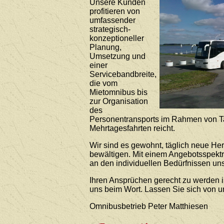
Unsere Kunden
profitieren von
umfassender
strategisch-
konzeptioneller
Planung,
Umsetzung und
einer
Servicebandbreite,
die vom
Mietomnibus bis
zur Organisation
des
Personentransports im Rahmen von T
Mehrtagesfahrten reicht.
Wir sind es gewohnt, täglich neue He
bewältigen. Mit einem Angebotsspekt
an den individuellen Bedürfnissen uns
Ihren Ansprüchen gerecht zu werden i
uns beim Wort. Lassen Sie sich von 
Omnibusbetrieb Peter Matthiesen