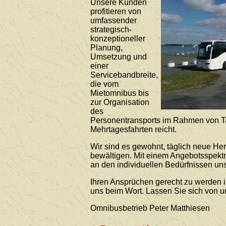
Unsere Kunden
profitieren von
umfassender
strategisch-
konzeptioneller
Planung,
Umsetzung und
einer
Servicebandbreite,
die vom
Mietomnibus bis
zur Organisation
des
Personentransports im Rahmen von T
Mehrtagesfahrten reicht.
Wir sind es gewohnt, täglich neue He
bewältigen. Mit einem Angebotsspekt
an den individuellen Bedürfnissen uns
Ihren Ansprüchen gerecht zu werden i
uns beim Wort. Lassen Sie sich von 
Omnibusbetrieb Peter Matthiesen