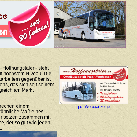
Hoffnungstaler - steht
auf höchstem Niveau. Die
arbeitern gegenüber ist
ns, das sich seit seinem
lgreich am Markt
prechen einem
pdf-Werbeanzeige
ewöhnliche Maß eines
Wir setzen zusammen mit
ce, der so gut wie jeden
.