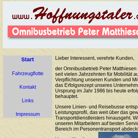
Lieber Interessent, verehrte Kunden,
Start
der Omnibusbetrieb Peter Matthiesen –
Fahrzeugflotte
seit vielen Jahrzehnten für Mobilität 
Verpflichtung unseren Kunden und Mit
das Erfolgsrezept unseres Unternehme
Kontakt
Ursprung im Jahr 1986 bis heute erfo
behauptet.
Links
Unsere Linien- und Reisebusse ents
Leistungsprofil, das weit über das g
Impressum
Transportdienstleisters hinausgeht. 
unseren Mitarbeitern auf besten Servi
Bereich im Personentransport abdeckt