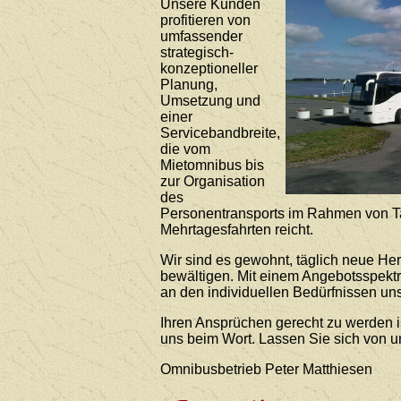
Unsere Kunden
profitieren von
umfassender
strategisch-
konzeptioneller
Planung,
Umsetzung und
einer
Servicebandbreite,
die vom
Mietomnibus bis
zur Organisation
des
Personentransports im Rahmen von T
Mehrtagesfahrten reicht.
Wir sind es gewohnt, täglich neue He
bewältigen. Mit einem Angebotsspekt
an den individuellen Bedürfnissen uns
Ihren Ansprüchen gerecht zu werden i
uns beim Wort. Lassen Sie sich von 
Omnibusbetrieb Peter Matthiesen