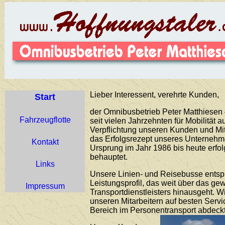
Lieber Interessent, verehrte Kunden,
Start
der Omnibusbetrieb Peter Matthiesen –
Fahrzeugflotte
seit vielen Jahrzehnten für Mobilität 
Verpflichtung unseren Kunden und Mit
das Erfolgsrezept unseres Unternehme
Kontakt
Ursprung im Jahr 1986 bis heute erfo
behauptet.
Links
Unsere Linien- und Reisebusse ents
Leistungsprofil, das weit über das g
Impressum
Transportdienstleisters hinausgeht. 
unseren Mitarbeitern auf besten Servi
Bereich im Personentransport abdeckt