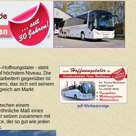
Hoffnungstaler - steht
auf höchstem Niveau. Die
arbeitern gegenüber ist
ns, das sich seit seinem
lgreich am Markt
prechen einem
pdf-Werbeanzeige
ewöhnliche Maß eines
Wir setzen zusammen mit
ce, der so gut wie jeden
.