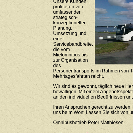
Unsere Kunden
profitieren von
umfassender
strategisch-
konzeptioneller
Planung,
Umsetzung und
einer
Servicebandbreite,
die vom
Mietomnibus bis
zur Organisation
des
Personentransports im Rahmen von T
Mehrtagesfahrten reicht.
Wir sind es gewohnt, täglich neue He
bewältigen. Mit einem Angebotsspekt
an den individuellen Bedürfnissen uns
Ihren Ansprüchen gerecht zu werden i
uns beim Wort. Lassen Sie sich von 
Omnibusbetrieb Peter Matthiesen