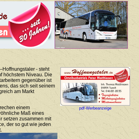
Hoffnungstaler - steht
auf höchstem Niveau. Die
arbeitern gegenüber ist
ns, das sich seit seinem
lgreich am Markt
prechen einem
pdf-Werbeanzeige
ewöhnliche Maß eines
Wir setzen zusammen mit
ce, der so gut wie jeden
.