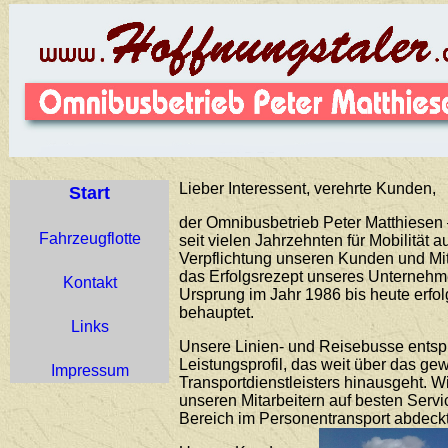
Lieber Interessent, verehrte Kunden,
Start
der Omnibusbetrieb Peter Matthiesen –
Fahrzeugflotte
seit vielen Jahrzehnten für Mobilität 
Verpflichtung unseren Kunden und Mit
das Erfolgsrezept unseres Unternehme
Kontakt
Ursprung im Jahr 1986 bis heute erfo
behauptet.
Links
Unsere Linien- und Reisebusse ents
Leistungsprofil, das weit über das g
Impressum
Transportdienstleisters hinausgeht. 
unseren Mitarbeitern auf besten Servi
Bereich im Personentransport abdeckt