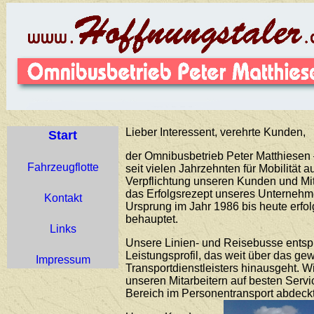
Lieber Interessent, verehrte Kunden,
Start
der Omnibusbetrieb Peter Matthiesen –
Fahrzeugflotte
seit vielen Jahrzehnten für Mobilität 
Verpflichtung unseren Kunden und Mit
das Erfolgsrezept unseres Unternehme
Kontakt
Ursprung im Jahr 1986 bis heute erfo
behauptet.
Links
Unsere Linien- und Reisebusse ents
Leistungsprofil, das weit über das g
Impressum
Transportdienstleisters hinausgeht. 
unseren Mitarbeitern auf besten Servi
Bereich im Personentransport abdeckt