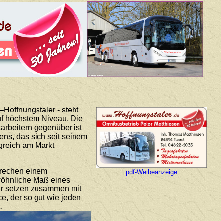
Hoffnungstaler - steht
auf höchstem Niveau. Die
arbeitern gegenüber ist
ns, das sich seit seinem
lgreich am Markt
prechen einem
pdf-Werbeanzeige
ewöhnliche Maß eines
Wir setzen zusammen mit
ce, der so gut wie jeden
.