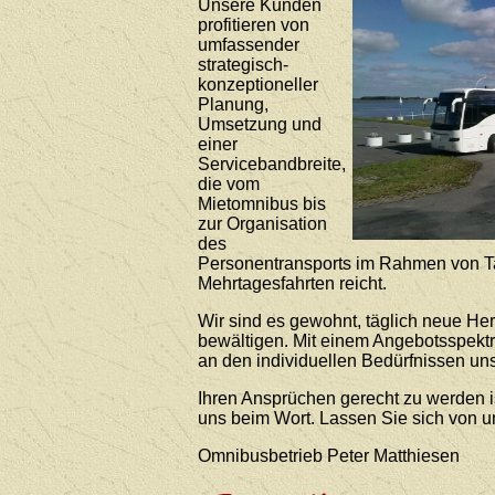
Unsere Kunden
profitieren von
umfassender
strategisch-
konzeptioneller
Planung,
Umsetzung und
einer
Servicebandbreite,
die vom
Mietomnibus bis
zur Organisation
des
Personentransports im Rahmen von T
Mehrtagesfahrten reicht.
Wir sind es gewohnt, täglich neue He
bewältigen. Mit einem Angebotsspekt
an den individuellen Bedürfnissen uns
Ihren Ansprüchen gerecht zu werden i
uns beim Wort. Lassen Sie sich von 
Omnibusbetrieb Peter Matthiesen