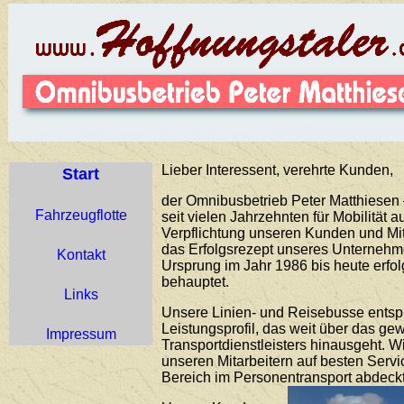
Lieber Interessent, verehrte Kunden,
Start
der Omnibusbetrieb Peter Matthiesen –
Fahrzeugflotte
seit vielen Jahrzehnten für Mobilität 
Verpflichtung unseren Kunden und Mit
das Erfolgsrezept unseres Unternehme
Kontakt
Ursprung im Jahr 1986 bis heute erfo
behauptet.
Links
Unsere Linien- und Reisebusse ents
Leistungsprofil, das weit über das g
Impressum
Transportdienstleisters hinausgeht. 
unseren Mitarbeitern auf besten Servi
Bereich im Personentransport abdeckt