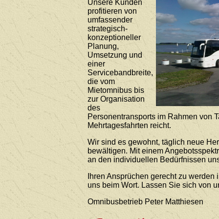
Unsere Kunden
profitieren von
umfassender
strategisch-
konzeptioneller
Planung,
Umsetzung und
einer
Servicebandbreite,
die vom
Mietomnibus bis
zur Organisation
des
Personentransports im Rahmen von T
Mehrtagesfahrten reicht.
Wir sind es gewohnt, täglich neue He
bewältigen. Mit einem Angebotsspekt
an den individuellen Bedürfnissen uns
Ihren Ansprüchen gerecht zu werden i
uns beim Wort. Lassen Sie sich von 
Omnibusbetrieb Peter Matthiesen