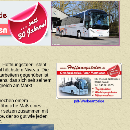
Hoffnungstaler - steht
auf höchstem Niveau. Die
arbeitern gegenüber ist
ns, das sich seit seinem
lgreich am Markt
prechen einem
pdf-Werbeanzeige
ewöhnliche Maß eines
Wir setzen zusammen mit
ce, der so gut wie jeden
.