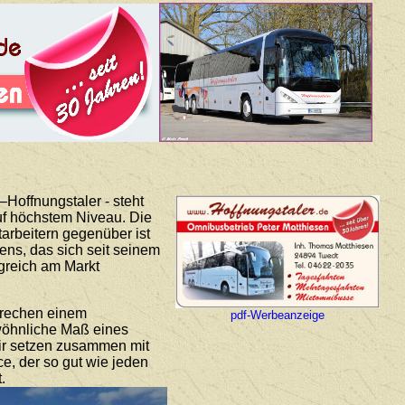
Hoffnungstaler - steht
auf höchstem Niveau. Die
arbeitern gegenüber ist
ns, das sich seit seinem
lgreich am Markt
prechen einem
pdf-Werbeanzeige
ewöhnliche Maß eines
Wir setzen zusammen mit
ce, der so gut wie jeden
.