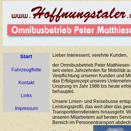
Lieber Interessent, verehrte Kunden,
Start
der Omnibusbetrieb Peter Matthiesen –
Fahrzeugflotte
seit vielen Jahrzehnten für Mobilität 
Verpflichtung unseren Kunden und Mit
das Erfolgsrezept unseres Unternehme
Kontakt
Ursprung im Jahr 1986 bis heute erfo
behauptet.
Links
Unsere Linien- und Reisebusse ents
Leistungsprofil, das weit über das g
Impressum
Transportdienstleisters hinausgeht. 
unseren Mitarbeitern auf besten Servi
Bereich im Personentransport abdeckt