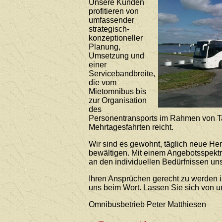
Unsere Kunden
profitieren von
umfassender
strategisch-
konzeptioneller
Planung,
Umsetzung und
einer
Servicebandbreite,
die vom
Mietomnibus bis
zur Organisation
des
Personentransports im Rahmen von T
Mehrtagesfahrten reicht.
Wir sind es gewohnt, täglich neue He
bewältigen. Mit einem Angebotsspekt
an den individuellen Bedürfnissen uns
Ihren Ansprüchen gerecht zu werden i
uns beim Wort. Lassen Sie sich von 
Omnibusbetrieb Peter Matthiesen