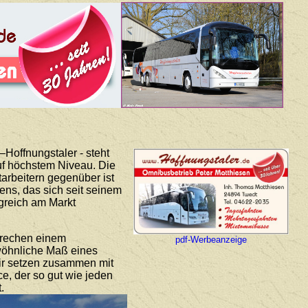
Hoffnungstaler - steht
auf höchstem Niveau. Die
arbeitern gegenüber ist
ns, das sich seit seinem
lgreich am Markt
prechen einem
pdf-Werbeanzeige
ewöhnliche Maß eines
Wir setzen zusammen mit
ce, der so gut wie jeden
.