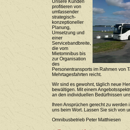
Unsere Kunden
profitieren von
umfassender
strategisch-
konzeptioneller
Planung,
Umsetzung und
einer
Servicebandbreite,
die vom
Mietomnibus bis
zur Organisation
des
Personentransports im Rahmen von T
Mehrtagesfahrten reicht.
Wir sind es gewohnt, täglich neue He
bewältigen. Mit einem Angebotsspekt
an den individuellen Bedürfnissen uns
Ihren Ansprüchen gerecht zu werden i
uns beim Wort. Lassen Sie sich von 
Omnibusbetrieb Peter Matthiesen