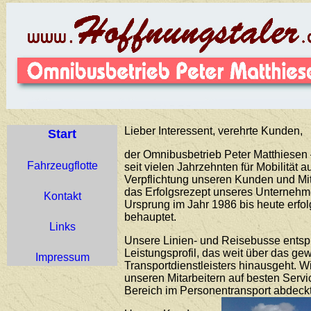
Lieber Interessent, verehrte Kunden,
Start
der Omnibusbetrieb Peter Matthiesen –
Fahrzeugflotte
seit vielen Jahrzehnten für Mobilität 
Verpflichtung unseren Kunden und Mit
das Erfolgsrezept unseres Unternehme
Kontakt
Ursprung im Jahr 1986 bis heute erfo
behauptet.
Links
Unsere Linien- und Reisebusse ents
Leistungsprofil, das weit über das g
Impressum
Transportdienstleisters hinausgeht. 
unseren Mitarbeitern auf besten Servi
Bereich im Personentransport abdeckt