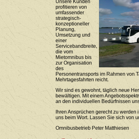
Unsere Kunden
profitieren von
umfassender
strategisch-
konzeptioneller
Planung,
Umsetzung und
einer
Servicebandbreite,
die vom
Mietomnibus bis
zur Organisation
des
Personentransports im Rahmen von T
Mehrtagesfahrten reicht.
Wir sind es gewohnt, täglich neue He
bewältigen. Mit einem Angebotsspekt
an den individuellen Bedürfnissen uns
Ihren Ansprüchen gerecht zu werden i
uns beim Wort. Lassen Sie sich von 
Omnibusbetrieb Peter Matthiesen