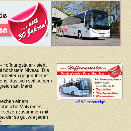
Hoffnungstaler - steht
auf höchstem Niveau. Die
arbeitern gegenüber ist
ns, das sich seit seinem
lgreich am Markt
prechen einem
pdf-Werbeanzeige
ewöhnliche Maß eines
Wir setzen zusammen mit
ce, der so gut wie jeden
.