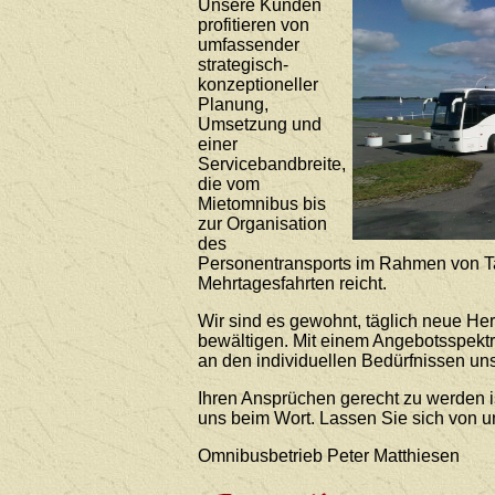
Unsere Kunden
profitieren von
umfassender
strategisch-
konzeptioneller
Planung,
Umsetzung und
einer
Servicebandbreite,
die vom
Mietomnibus bis
zur Organisation
des
Personentransports im Rahmen von T
Mehrtagesfahrten reicht.
Wir sind es gewohnt, täglich neue He
bewältigen. Mit einem Angebotsspekt
an den individuellen Bedürfnissen uns
Ihren Ansprüchen gerecht zu werden i
uns beim Wort. Lassen Sie sich von 
Omnibusbetrieb Peter Matthiesen