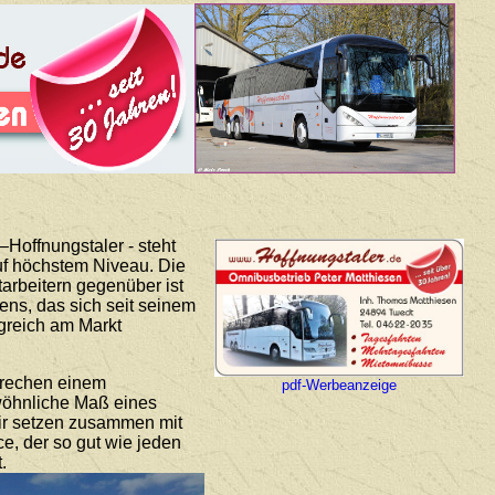
Hoffnungstaler - steht
auf höchstem Niveau. Die
arbeitern gegenüber ist
ns, das sich seit seinem
lgreich am Markt
prechen einem
pdf-Werbeanzeige
ewöhnliche Maß eines
Wir setzen zusammen mit
ce, der so gut wie jeden
.