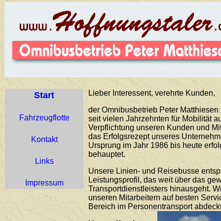
Lieber Interessent, verehrte Kunden,
Start
der Omnibusbetrieb Peter Matthiesen –
Fahrzeugflotte
seit vielen Jahrzehnten für Mobilität 
Verpflichtung unseren Kunden und Mit
das Erfolgsrezept unseres Unternehme
Kontakt
Ursprung im Jahr 1986 bis heute erfo
behauptet.
Links
Unsere Linien- und Reisebusse ents
Leistungsprofil, das weit über das g
Impressum
Transportdienstleisters hinausgeht. 
unseren Mitarbeitern auf besten Servi
Bereich im Personentransport abdeckt