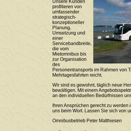
Unsere Kunden
profitieren von
umfassender
strategisch-
konzeptioneller
Planung,
Umsetzung und
einer
Servicebandbreite,
die vom
Mietomnibus bis
zur Organisation
des
Personentransports im Rahmen von T
Mehrtagesfahrten reicht.
Wir sind es gewohnt, täglich neue He
bewältigen. Mit einem Angebotsspekt
an den individuellen Bedürfnissen uns
Ihren Ansprüchen gerecht zu werden i
uns beim Wort. Lassen Sie sich von 
Omnibusbetrieb Peter Matthiesen