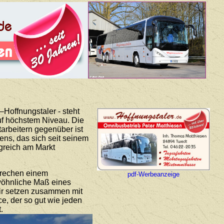
Hoffnungstaler - steht
auf höchstem Niveau. Die
arbeitern gegenüber ist
ns, das sich seit seinem
lgreich am Markt
prechen einem
pdf-Werbeanzeige
ewöhnliche Maß eines
Wir setzen zusammen mit
ce, der so gut wie jeden
.