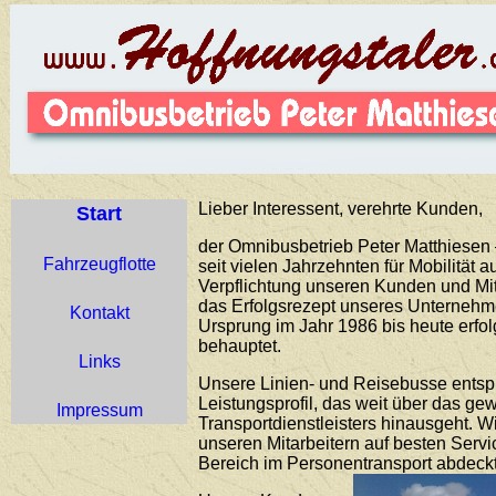
Lieber Interessent, verehrte Kunden,
Start
der Omnibusbetrieb Peter Matthiesen –
Fahrzeugflotte
seit vielen Jahrzehnten für Mobilität 
Verpflichtung unseren Kunden und Mit
das Erfolgsrezept unseres Unternehme
Kontakt
Ursprung im Jahr 1986 bis heute erfo
behauptet.
Links
Unsere Linien- und Reisebusse ents
Leistungsprofil, das weit über das g
Impressum
Transportdienstleisters hinausgeht. 
unseren Mitarbeitern auf besten Servi
Bereich im Personentransport abdeckt