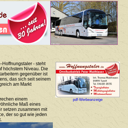
Hoffnungstaler - steht
auf höchstem Niveau. Die
arbeitern gegenüber ist
ns, das sich seit seinem
lgreich am Markt
prechen einem
pdf-Werbeanzeige
ewöhnliche Maß eines
Wir setzen zusammen mit
ce, der so gut wie jeden
.