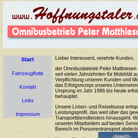
Lieber Interessent, verehrte Kunden,
Start
der Omnibusbetrieb Peter Matthiesen –
Fahrzeugflotte
seit vielen Jahrzehnten für Mobilität 
Verpflichtung unseren Kunden und Mit
das Erfolgsrezept unseres Unternehme
Kontakt
Ursprung im Jahr 1986 bis heute erfo
behauptet.
Links
Unsere Linien- und Reisebusse ents
Leistungsprofil, das weit über das g
Impressum
Transportdienstleisters hinausgeht. 
unseren Mitarbeitern auf besten Servi
Bereich im Personentransport abdeckt