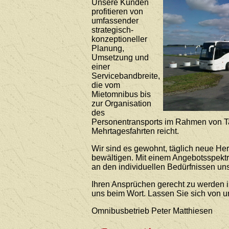
Unsere Kunden
profitieren von
umfassender
strategisch-
konzeptioneller
Planung,
Umsetzung und
einer
Servicebandbreite,
die vom
Mietomnibus bis
zur Organisation
des
Personentransports im Rahmen von T
Mehrtagesfahrten reicht.
Wir sind es gewohnt, täglich neue He
bewältigen. Mit einem Angebotsspekt
an den individuellen Bedürfnissen uns
Ihren Ansprüchen gerecht zu werden i
uns beim Wort. Lassen Sie sich von 
Omnibusbetrieb Peter Matthiesen