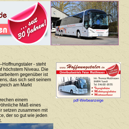
Hoffnungstaler - steht
auf höchstem Niveau. Die
arbeitern gegenüber ist
ns, das sich seit seinem
lgreich am Markt
prechen einem
pdf-Werbeanzeige
ewöhnliche Maß eines
Wir setzen zusammen mit
ce, der so gut wie jeden
.