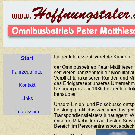
Lieber Interessent, verehrte Kunden,
Start
der Omnibusbetrieb Peter Matthiesen –
Fahrzeugflotte
seit vielen Jahrzehnten für Mobilität 
Verpflichtung unseren Kunden und Mit
das Erfolgsrezept unseres Unternehme
Kontakt
Ursprung im Jahr 1986 bis heute erfo
behauptet.
Links
Unsere Linien- und Reisebusse ents
Leistungsprofil, das weit über das g
Impressum
Transportdienstleisters hinausgeht. 
unseren Mitarbeitern auf besten Servi
Bereich im Personentransport abdeckt