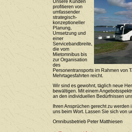
Unsere Kunden
profitieren von
umfassender
strategisch-
konzeptioneller
Planung,
Umsetzung und
einer
Servicebandbreite,
die vom
Mietomnibus bis
zur Organisation
des
Personentransports im Rahmen von T
Mehrtagesfahrten reicht.
Wir sind es gewohnt, täglich neue He
bewältigen. Mit einem Angebotsspekt
an den individuellen Bedürfnissen uns
Ihren Ansprüchen gerecht zu werden i
uns beim Wort. Lassen Sie sich von 
Omnibusbetrieb Peter Matthiesen