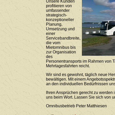
Unsere Kunden
profitieren von
umfassender
strategisch-
konzeptioneller
Planung,
Umsetzung und
einer
Servicebandbreite,
die vom
Mietomnibus bis
zur Organisation
des
Personentransports im Rahmen von T
Mehrtagesfahrten reicht.
Wir sind es gewohnt, täglich neue He
bewältigen. Mit einem Angebotsspekt
an den individuellen Bedürfnissen uns
Ihren Ansprüchen gerecht zu werden i
uns beim Wort. Lassen Sie sich von 
Omnibusbetrieb Peter Matthiesen