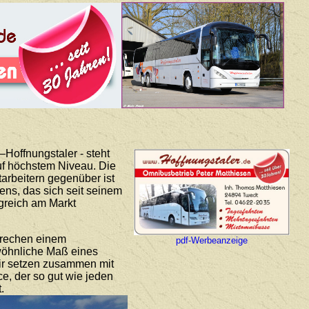
Hoffnungstaler - steht
auf höchstem Niveau. Die
arbeitern gegenüber ist
ns, das sich seit seinem
lgreich am Markt
prechen einem
pdf-Werbeanzeige
ewöhnliche Maß eines
Wir setzen zusammen mit
ce, der so gut wie jeden
.