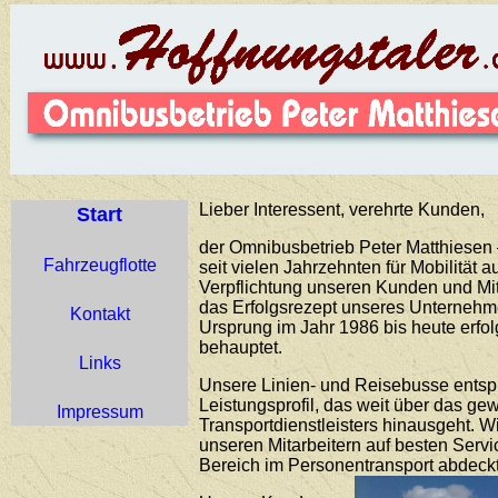
Lieber Interessent, verehrte Kunden,
Start
der Omnibusbetrieb Peter Matthiesen –
Fahrzeugflotte
seit vielen Jahrzehnten für Mobilität 
Verpflichtung unseren Kunden und Mit
das Erfolgsrezept unseres Unternehme
Kontakt
Ursprung im Jahr 1986 bis heute erfo
behauptet.
Links
Unsere Linien- und Reisebusse ents
Leistungsprofil, das weit über das g
Impressum
Transportdienstleisters hinausgeht. 
unseren Mitarbeitern auf besten Servi
Bereich im Personentransport abdeckt