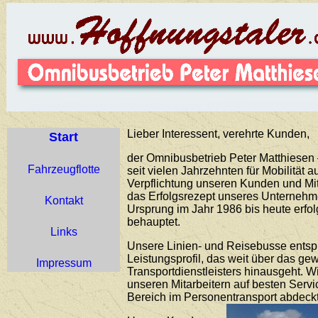
Lieber Interessent, verehrte Kunden,
Start
der Omnibusbetrieb Peter Matthiesen –
Fahrzeugflotte
seit vielen Jahrzehnten für Mobilität 
Verpflichtung unseren Kunden und Mit
das Erfolgsrezept unseres Unternehme
Kontakt
Ursprung im Jahr 1986 bis heute erfo
behauptet.
Links
Unsere Linien- und Reisebusse ents
Leistungsprofil, das weit über das g
Impressum
Transportdienstleisters hinausgeht. 
unseren Mitarbeitern auf besten Servi
Bereich im Personentransport abdeckt