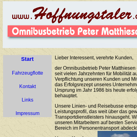
Lieber Interessent, verehrte Kunden,
Start
der Omnibusbetrieb Peter Matthiesen –
Fahrzeugflotte
seit vielen Jahrzehnten für Mobilität 
Verpflichtung unseren Kunden und Mit
das Erfolgsrezept unseres Unternehme
Kontakt
Ursprung im Jahr 1986 bis heute erfo
behauptet.
Links
Unsere Linien- und Reisebusse ents
Leistungsprofil, das weit über das g
Impressum
Transportdienstleisters hinausgeht. 
unseren Mitarbeitern auf besten Servi
Bereich im Personentransport abdeckt