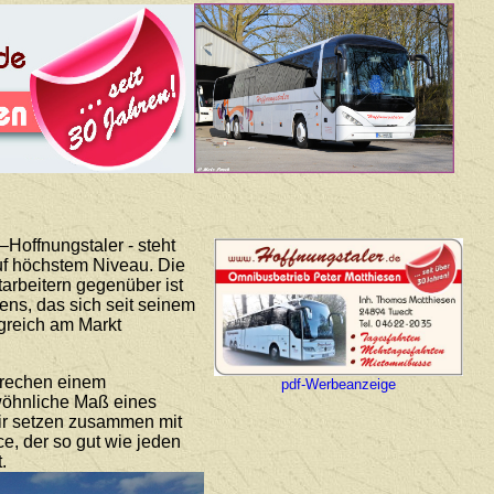
Hoffnungstaler - steht
auf höchstem Niveau. Die
arbeitern gegenüber ist
ns, das sich seit seinem
lgreich am Markt
prechen einem
pdf-Werbeanzeige
ewöhnliche Maß eines
Wir setzen zusammen mit
ce, der so gut wie jeden
.