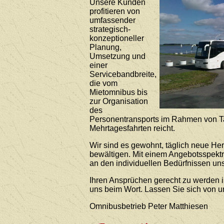
Unsere Kunden
profitieren von
umfassender
strategisch-
konzeptioneller
Planung,
Umsetzung und
einer
Servicebandbreite,
die vom
Mietomnibus bis
zur Organisation
des
Personentransports im Rahmen von T
Mehrtagesfahrten reicht.
Wir sind es gewohnt, täglich neue He
bewältigen. Mit einem Angebotsspekt
an den individuellen Bedürfnissen uns
Ihren Ansprüchen gerecht zu werden i
uns beim Wort. Lassen Sie sich von 
Omnibusbetrieb Peter Matthiesen