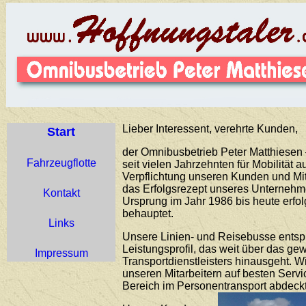
Lieber Interessent, verehrte Kunden,
Start
der Omnibusbetrieb Peter Matthiesen –
Fahrzeugflotte
seit vielen Jahrzehnten für Mobilität 
Verpflichtung unseren Kunden und Mit
das Erfolgsrezept unseres Unternehme
Kontakt
Ursprung im Jahr 1986 bis heute erfo
behauptet.
Links
Unsere Linien- und Reisebusse ents
Leistungsprofil, das weit über das g
Impressum
Transportdienstleisters hinausgeht. 
unseren Mitarbeitern auf besten Servi
Bereich im Personentransport abdeckt