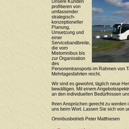
Unsere Kunden
profitieren von
umfassender
strategisch-
konzeptioneller
Planung,
Umsetzung und
einer
Servicebandbreite,
die vom
Mietomnibus bis
zur Organisation
des
Personentransports im Rahmen von T
Mehrtagesfahrten reicht.
Wir sind es gewohnt, täglich neue He
bewältigen. Mit einem Angebotsspekt
an den individuellen Bedürfnissen uns
Ihren Ansprüchen gerecht zu werden i
uns beim Wort. Lassen Sie sich von 
Omnibusbetrieb Peter Matthiesen