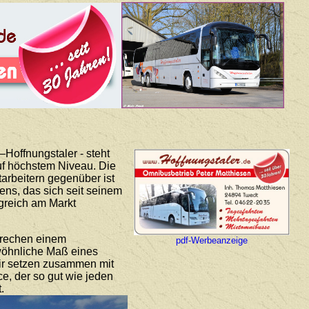
Hoffnungstaler - steht
auf höchstem Niveau. Die
arbeitern gegenüber ist
ns, das sich seit seinem
lgreich am Markt
prechen einem
pdf-Werbeanzeige
ewöhnliche Maß eines
Wir setzen zusammen mit
ce, der so gut wie jeden
.