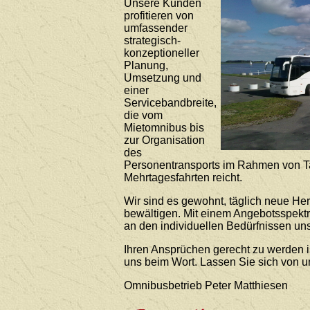
Unsere Kunden
profitieren von
umfassender
strategisch-
konzeptioneller
Planung,
Umsetzung und
einer
Servicebandbreite,
die vom
Mietomnibus bis
zur Organisation
des
Personentransports im Rahmen von T
Mehrtagesfahrten reicht.
Wir sind es gewohnt, täglich neue He
bewältigen. Mit einem Angebotsspekt
an den individuellen Bedürfnissen uns
Ihren Ansprüchen gerecht zu werden i
uns beim Wort. Lassen Sie sich von 
Omnibusbetrieb Peter Matthiesen