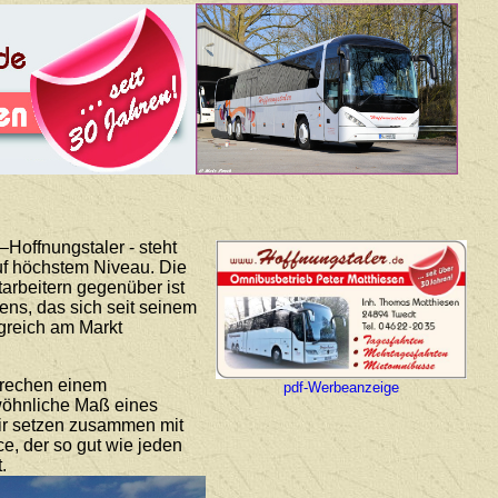
Hoffnungstaler - steht
auf höchstem Niveau. Die
arbeitern gegenüber ist
ns, das sich seit seinem
lgreich am Markt
prechen einem
pdf-Werbeanzeige
ewöhnliche Maß eines
Wir setzen zusammen mit
ce, der so gut wie jeden
.