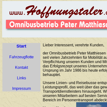
Lieber Interessent, verehrte Kunden,
Start
der Omnibusbetrieb Peter Matthiesen –
Fahrzeugflotte
seit vielen Jahrzehnten für Mobilität 
Verpflichtung unseren Kunden und Mit
das Erfolgsrezept unseres Unternehme
Kontakt
Ursprung im Jahr 1986 bis heute erfo
behauptet.
Links
Unsere Linien- und Reisebusse ents
Leistungsprofil, das weit über das g
Impressum
Transportdienstleisters hinausgeht. 
unseren Mitarbeitern auf besten Servi
Bereich im Personentransport abdeckt