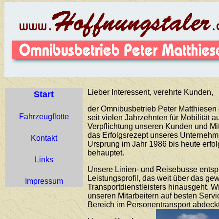
Lieber Interessent, verehrte Kunden,
Start
der Omnibusbetrieb Peter Matthiesen –
Fahrzeugflotte
seit vielen Jahrzehnten für Mobilität 
Verpflichtung unseren Kunden und Mit
das Erfolgsrezept unseres Unternehme
Kontakt
Ursprung im Jahr 1986 bis heute erfo
behauptet.
Links
Unsere Linien- und Reisebusse ents
Leistungsprofil, das weit über das g
Impressum
Transportdienstleisters hinausgeht. 
unseren Mitarbeitern auf besten Servi
Bereich im Personentransport abdeckt