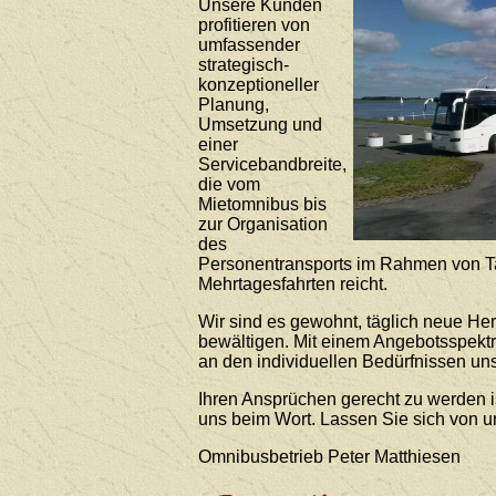
Unsere Kunden
profitieren von
umfassender
strategisch-
konzeptioneller
Planung,
Umsetzung und
einer
Servicebandbreite,
die vom
Mietomnibus bis
zur Organisation
des
Personentransports im Rahmen von T
Mehrtagesfahrten reicht.
Wir sind es gewohnt, täglich neue He
bewältigen. Mit einem Angebotsspekt
an den individuellen Bedürfnissen uns
Ihren Ansprüchen gerecht zu werden i
uns beim Wort. Lassen Sie sich von 
Omnibusbetrieb Peter Matthiesen