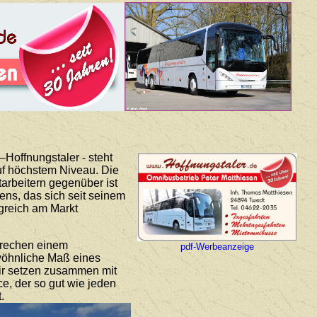
Hoffnungstaler - steht
auf höchstem Niveau. Die
arbeitern gegenüber ist
ns, das sich seit seinem
lgreich am Markt
prechen einem
pdf-Werbeanzeige
ewöhnliche Maß eines
Wir setzen zusammen mit
ce, der so gut wie jeden
.