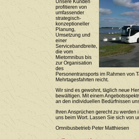
Unsere Kunden
profitieren von
umfassender
strategisch-
konzeptioneller
Planung,
Umsetzung und
einer
Servicebandbreite,
die vom
Mietomnibus bis
zur Organisation
des
Personentransports im Rahmen von T
Mehrtagesfahrten reicht.
Wir sind es gewohnt, täglich neue He
bewältigen. Mit einem Angebotsspekt
an den individuellen Bedürfnissen uns
Ihren Ansprüchen gerecht zu werden i
uns beim Wort. Lassen Sie sich von 
Omnibusbetrieb Peter Matthiesen