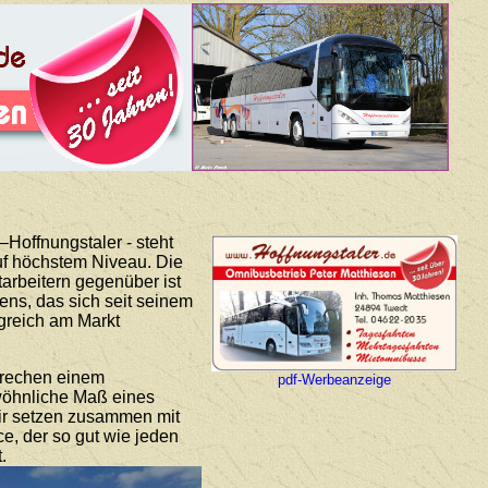
Hoffnungstaler - steht
auf höchstem Niveau. Die
arbeitern gegenüber ist
ns, das sich seit seinem
lgreich am Markt
prechen einem
pdf-Werbeanzeige
ewöhnliche Maß eines
Wir setzen zusammen mit
ce, der so gut wie jeden
.