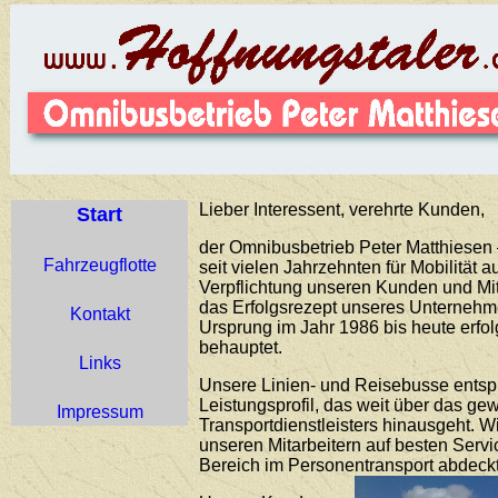
Lieber Interessent, verehrte Kunden,
Start
der Omnibusbetrieb Peter Matthiesen –
Fahrzeugflotte
seit vielen Jahrzehnten für Mobilität 
Verpflichtung unseren Kunden und Mit
das Erfolgsrezept unseres Unternehme
Kontakt
Ursprung im Jahr 1986 bis heute erfo
behauptet.
Links
Unsere Linien- und Reisebusse ents
Leistungsprofil, das weit über das g
Impressum
Transportdienstleisters hinausgeht. 
unseren Mitarbeitern auf besten Servi
Bereich im Personentransport abdeckt