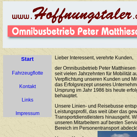
Lieber Interessent, verehrte Kunden,
Start
der Omnibusbetrieb Peter Matthiesen –
Fahrzeugflotte
seit vielen Jahrzehnten für Mobilität 
Verpflichtung unseren Kunden und Mit
das Erfolgsrezept unseres Unternehme
Kontakt
Ursprung im Jahr 1986 bis heute erfo
behauptet.
Links
Unsere Linien- und Reisebusse ents
Leistungsprofil, das weit über das g
Impressum
Transportdienstleisters hinausgeht. 
unseren Mitarbeitern auf besten Servi
Bereich im Personentransport abdeckt