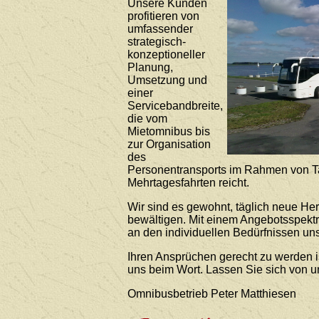
Unsere Kunden
profitieren von
umfassender
strategisch-
konzeptioneller
Planung,
Umsetzung und
einer
Servicebandbreite,
die vom
Mietomnibus bis
zur Organisation
des
Personentransports im Rahmen von T
Mehrtagesfahrten reicht.
Wir sind es gewohnt, täglich neue He
bewältigen. Mit einem Angebotsspekt
an den individuellen Bedürfnissen uns
Ihren Ansprüchen gerecht zu werden i
uns beim Wort. Lassen Sie sich von 
Omnibusbetrieb Peter Matthiesen