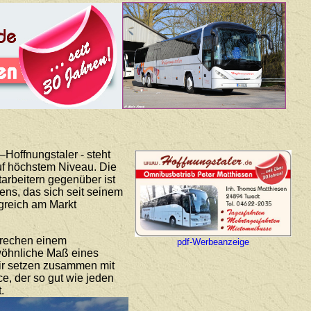
Hoffnungstaler - steht
auf höchstem Niveau. Die
arbeitern gegenüber ist
ns, das sich seit seinem
lgreich am Markt
prechen einem
pdf-Werbeanzeige
ewöhnliche Maß eines
Wir setzen zusammen mit
ce, der so gut wie jeden
.