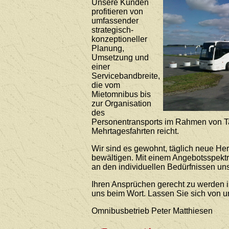
Unsere Kunden
profitieren von
umfassender
strategisch-
konzeptioneller
Planung,
Umsetzung und
einer
Servicebandbreite,
die vom
Mietomnibus bis
zur Organisation
des
Personentransports im Rahmen von T
Mehrtagesfahrten reicht.
Wir sind es gewohnt, täglich neue He
bewältigen. Mit einem Angebotsspekt
an den individuellen Bedürfnissen uns
Ihren Ansprüchen gerecht zu werden i
uns beim Wort. Lassen Sie sich von 
Omnibusbetrieb Peter Matthiesen