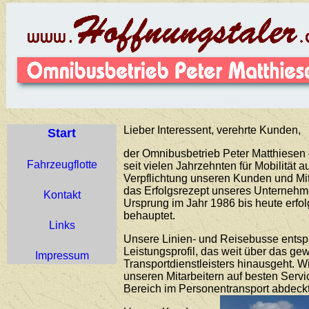
Lieber Interessent, verehrte Kunden,
Start
der Omnibusbetrieb Peter Matthiesen –
Fahrzeugflotte
seit vielen Jahrzehnten für Mobilität 
Verpflichtung unseren Kunden und Mit
das Erfolgsrezept unseres Unternehme
Kontakt
Ursprung im Jahr 1986 bis heute erfo
behauptet.
Links
Unsere Linien- und Reisebusse ents
Leistungsprofil, das weit über das g
Impressum
Transportdienstleisters hinausgeht. 
unseren Mitarbeitern auf besten Servi
Bereich im Personentransport abdeckt