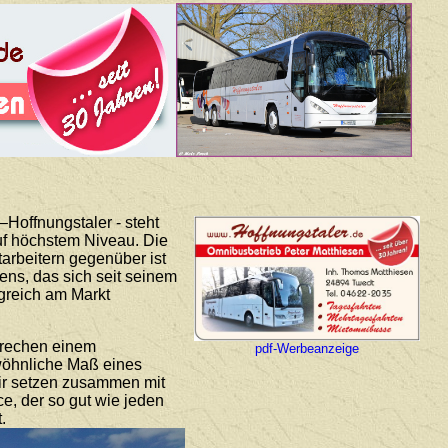
Hoffnungstaler - steht
auf höchstem Niveau. Die
arbeitern gegenüber ist
ns, das sich seit seinem
lgreich am Markt
prechen einem
pdf-Werbeanzeige
ewöhnliche Maß eines
Wir setzen zusammen mit
ce, der so gut wie jeden
.