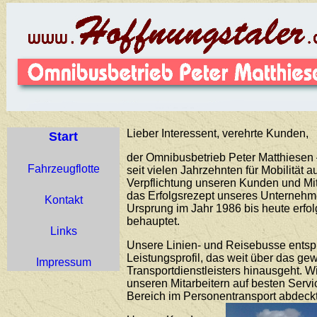
Lieber Interessent, verehrte Kunden,
Start
der Omnibusbetrieb Peter Matthiesen –
Fahrzeugflotte
seit vielen Jahrzehnten für Mobilität 
Verpflichtung unseren Kunden und Mit
das Erfolgsrezept unseres Unternehme
Kontakt
Ursprung im Jahr 1986 bis heute erfo
behauptet.
Links
Unsere Linien- und Reisebusse ents
Leistungsprofil, das weit über das g
Impressum
Transportdienstleisters hinausgeht. 
unseren Mitarbeitern auf besten Servi
Bereich im Personentransport abdeckt