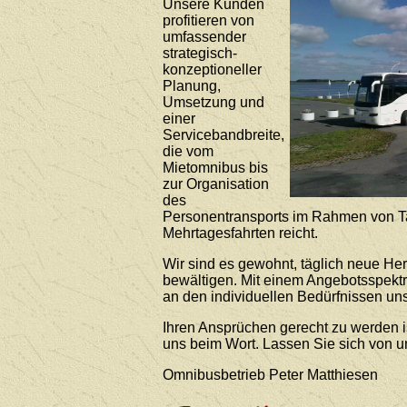
Unsere Kunden
profitieren von
umfassender
strategisch-
konzeptioneller
Planung,
Umsetzung und
einer
Servicebandbreite,
die vom
Mietomnibus bis
zur Organisation
des
Personentransports im Rahmen von T
Mehrtagesfahrten reicht.
Wir sind es gewohnt, täglich neue He
bewältigen. Mit einem Angebotsspekt
an den individuellen Bedürfnissen uns
Ihren Ansprüchen gerecht zu werden i
uns beim Wort. Lassen Sie sich von 
Omnibusbetrieb Peter Matthiesen