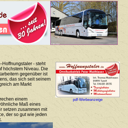
Hoffnungstaler - steht
auf höchstem Niveau. Die
arbeitern gegenüber ist
ns, das sich seit seinem
lgreich am Markt
prechen einem
pdf-Werbeanzeige
ewöhnliche Maß eines
Wir setzen zusammen mit
ce, der so gut wie jeden
.