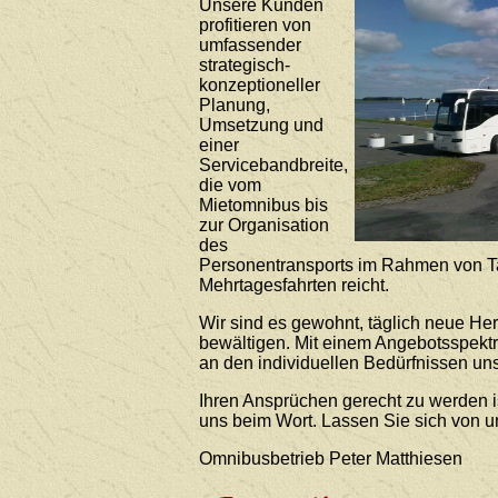
Unsere Kunden
profitieren von
umfassender
strategisch-
konzeptioneller
Planung,
Umsetzung und
einer
Servicebandbreite,
die vom
Mietomnibus bis
zur Organisation
des
Personentransports im Rahmen von T
Mehrtagesfahrten reicht.
Wir sind es gewohnt, täglich neue He
bewältigen. Mit einem Angebotsspekt
an den individuellen Bedürfnissen uns
Ihren Ansprüchen gerecht zu werden i
uns beim Wort. Lassen Sie sich von 
Omnibusbetrieb Peter Matthiesen