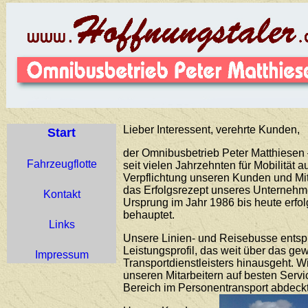
Lieber Interessent, verehrte Kunden,
Start
der Omnibusbetrieb Peter Matthiesen –
Fahrzeugflotte
seit vielen Jahrzehnten für Mobilität 
Verpflichtung unseren Kunden und Mit
das Erfolgsrezept unseres Unternehme
Kontakt
Ursprung im Jahr 1986 bis heute erfo
behauptet.
Links
Unsere Linien- und Reisebusse ents
Leistungsprofil, das weit über das g
Impressum
Transportdienstleisters hinausgeht. 
unseren Mitarbeitern auf besten Servi
Bereich im Personentransport abdeckt