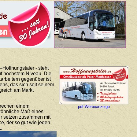
Hoffnungstaler - steht
auf höchstem Niveau. Die
arbeitern gegenüber ist
ns, das sich seit seinem
lgreich am Markt
prechen einem
pdf-Werbeanzeige
ewöhnliche Maß eines
Wir setzen zusammen mit
ce, der so gut wie jeden
.